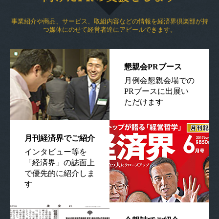
事業紹介や商品、サービス、取組内容などの情報を経済界倶楽部が持
つ媒体にのせて経営者達にアピールできます。
懇親会PRブース
月例会懇親会場での
PRブースに出展い
ただけます
月刊経済界でご紹介
インタビュー等を
「経済界」の誌面上
で優先的に紹介しま
す