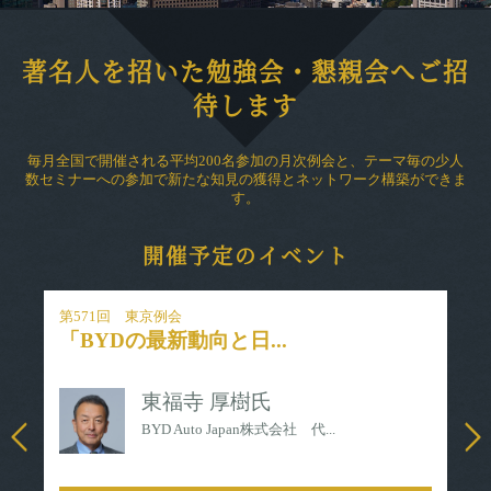
著名人を招いた勉強会・懇親会へご招
待します
毎月全国で開催される平均200名参加の月次例会と、テーマ毎の少人
数セミナーへの参加で新たな知見の獲得とネットワーク構築ができま
す。
開催予定のイベント
第571回 東京例会
第5
「BYDの最新動向と日...
「
東福寺 厚樹氏
BYD Auto Japan株式会社 代...