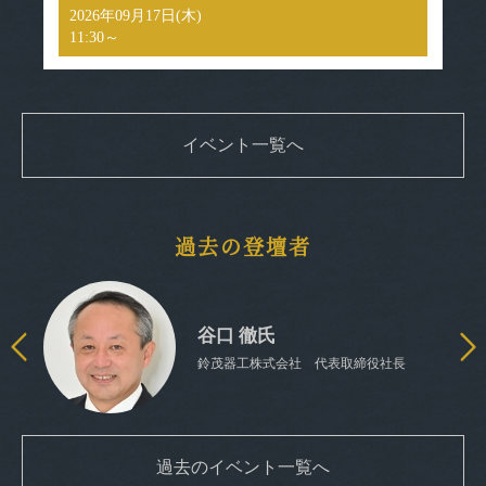
2026年09月17日(木)
2
11:30～
11
ホ
イベント一覧へ
過去の登壇者
谷口 徹氏
鈴茂器工株式会社 代表取締役社長
過去のイベント一覧へ